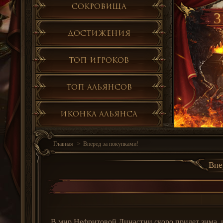
Сокровища
3
Достижения
Топ игроков
Топ альянсов
Иконка альянса
Главная
Вперед за покупками!
Впе
В мир Нефритовой Династии скоро придет зима, 