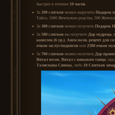
быстрее в течение
10 часов
.
За
200 слитков
можно выручить
Подарок п
Тайсо, 1000 Жемчужин родства, 500 Жемчуж
За
300 слитков
можно получить
Подарок Н
За
500 слитков
вы получите
Дар мудреца
,
к
ошелек (6 ур.)
,
Анем воли
,
рецепт для с
очков заслуг/подвигов
или
2500 очков му
За
700 слитков
можно получить
Дар прави
Витал весов
,
В
итал с навыком танца
, пр
Талисмана Синмы
, либо
10 Свитков зача