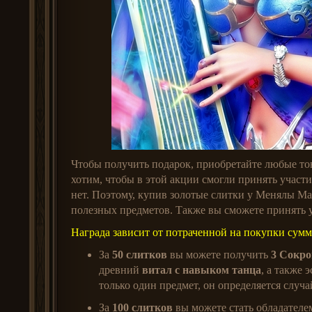
Чтобы получить подарок, приобретайте любые т
хотим, чтобы в этой акции смогли принять участ
нет. Поэтому, купив золотые слитки у Менялы Ма
полезных предметов. Также вы сможете принять 
Награда зависит от потраченной на покупки сумм
За
50 слитков
вы можете получить
3 Сокр
древний
витал с навыком танца
, а также 
только один предмет, он определяется случ
За
100 слитков
вы можете стать обладател