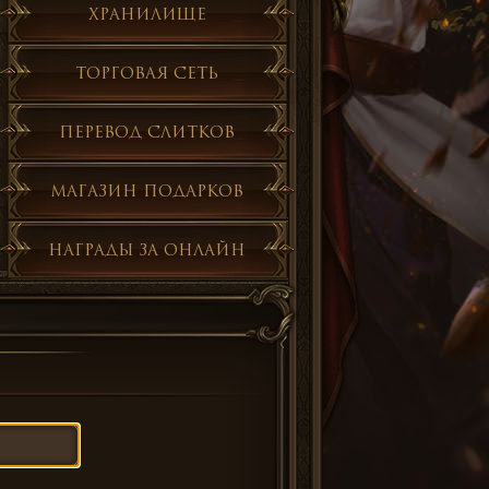
Хранилище
Торговая сеть
Перевод слитков
Магазин подарков
Награды за онлайн