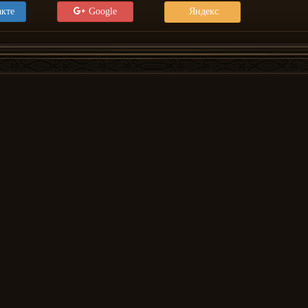
кте
Google
Яндекс