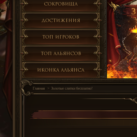
Сокровища
3
Достижения
Топ игроков
Топ альянсов
Иконка альянса
Главная
Золотые слитки бесплатно!