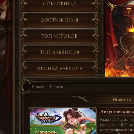
Сокровища
7 
Достижения
Топ игроков
Топ альянсов
Иконка альянса
Главная
Новости
Новости
Августовский 
Рады сообщить о 
пройдет с 10:00 мс
могут отправиться 