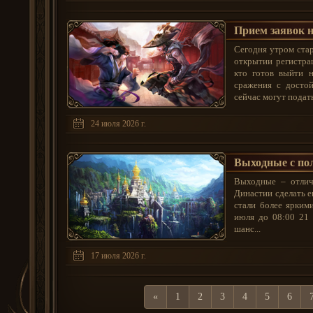
Прием заявок н
Сегодня утром ста
открытии регистра
кто готов выйти н
сражения с досто
сейчас могут подать 
24 июля 2026 г.
Выходные с пол
Выходные – отлич
Династии сделать 
стали более ярким
июля до 08:00 21 
шанс...
17 июля 2026 г.
«
1
2
3
4
5
6