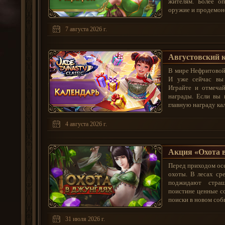
жителям. Более о
оружие и продемонс
7 августа 2026 г.
Августовский к
В мире Нефритовой 
И уже сейчас вы 
Играйте и отмечай
награды. Если вы 
главную награду кал
4 августа 2026 г.
Акция «Охота 
Перед приходом осе
охоты. В лесах ср
поджидают стра
поистине ценные со
поиски в новом собы
31 июля 2026 г.