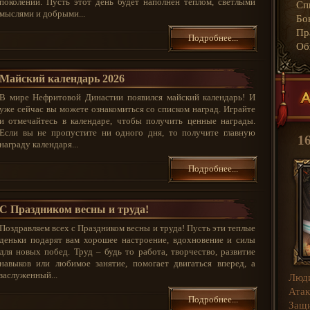
поколений. Пусть этот день будет наполнен теплом, светлыми
Сп
мыслями и добрыми...
Бо
Пр
Подробнее...
Об
Майский календарь 2026
В мире Нефритовой Династии появился майский календарь! И
уже сейчас вы можете ознакомиться со списком наград. Играйте
и отмечайтесь в календаре, чтобы получить ценные награды.
Если вы не пропустите ни одного дня, то получите главную
1
награду календаря...
Подробнее...
C Праздником весны и труда!
Поздравляем всех с Праздником весны и труда! Пусть эти теплые
деньки подарят вам хорошее настроение, вдохновение и силы
для новых побед. Труд – будь то работа, творчество, развитие
навыков или любимое занятие, помогает двигаться вперед, а
заслуженный...
Люд
Атак
Подробнее...
Защи