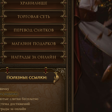
Хранилище
Торговая сеть
Перевод слитков
Магазин подарков
Награды за онлайн
вичку
ть новичка
лотые слитки бесплатно
стема достижений
грады за онлайн