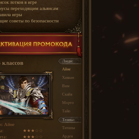
исок лотков в игре
нусы переходящим альянсам
авила игры
щие советы по безопасности
Люди:
6 классов
Айне
Хаккан
Вим
Скайя
Морто
Тайо
Теоны:
и: Айне
Титаны
а:
★★★☆☆
Арден
та:
★★★☆☆