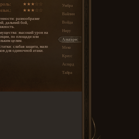
роль:
★★★☆☆
Умбра
льн.:
★★★☆☆
Вайлин
енности: разнообразие
Войда
й, дальний бой,
ижность.
Ниру
мущества: высокий урон на
анции, по площади или
Альтари:
льким целям.
татки: слабая защита, мало
Меко
ов для одиночной атаки.
Кресс
Асгард
Тайра