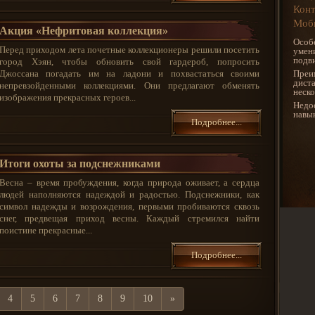
Конт
Моби
Акция «Нефритовая коллекция»
Особ
Перед приходом лета почетные коллекционеры решили посетить
умени
подв
город Хэян, чтобы обновить свой гардероб, попросить
Джоссана погадать им на ладони и похвастаться своими
Преи
дист
непревзойденными коллекциями. Они предлагают обменять
неско
изображения прекрасных героев...
Недос
навык
Подробнее...
Итоги охоты за подснежниками
Весна – время пробуждения, когда природа оживает, а сердца
людей наполняются надеждой и радостью. Подснежники, как
символ надежды и возрождения, первыми пробиваются сквозь
снег, предвещая приход весны. Каждый стремился найти
поистине прекрасные...
Подробнее...
4
5
6
7
8
9
10
»