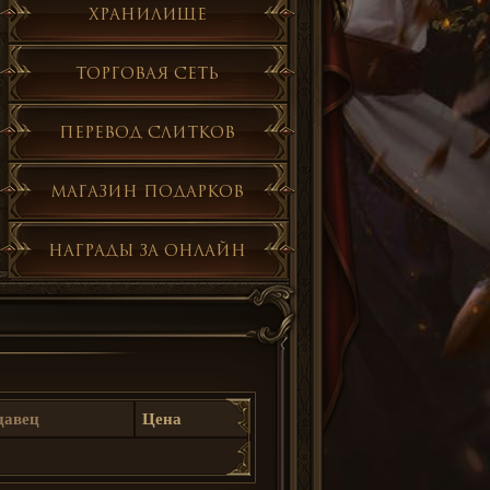
Хранилище
Торговая сеть
Перевод слитков
Магазин подарков
Награды за онлайн
давец
Цена