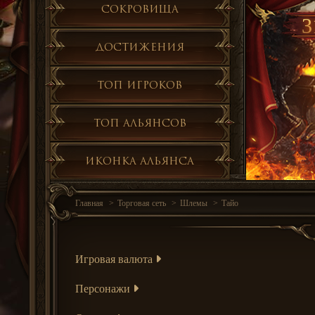
Сокровища
3
Достижения
Топ игроков
Топ альянсов
Иконка альянса
Главная
Торговая сеть
Шлемы
Тайо
Игровая валюта
Персонажи