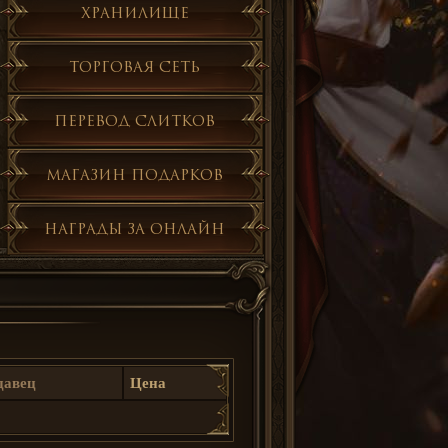
Хранилище
Торговая сеть
Перевод слитков
Магазин подарков
Награды за онлайн
давец
Цена