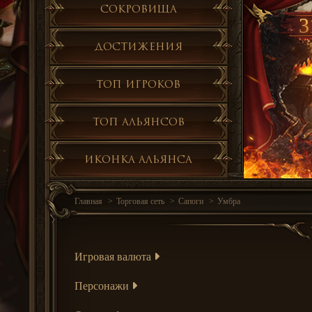
Сокровища
3
Достижения
Топ игроков
Топ альянсов
Иконка альянса
Главная
Торговая сеть
Сапоги
Умбра
Игровая валюта
Персонажи