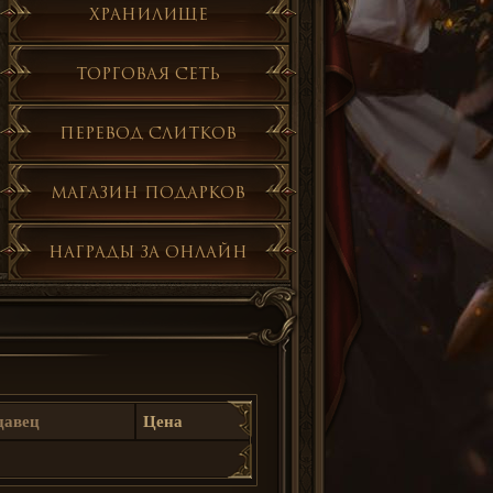
Хранилище
Торговая сеть
Перевод слитков
Магазин подарков
Награды за онлайн
давец
Цена