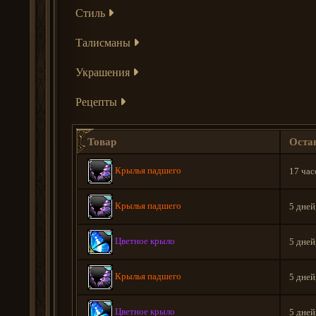
Стиль
Талисманы
Украшения
Рецепты
Товар
Оста
Крылья падшего
17 час
Крылья падшего
5 дней
Цветное крыло
5 дней
Крылья падшего
5 дней
Цветное крыло
5 дней