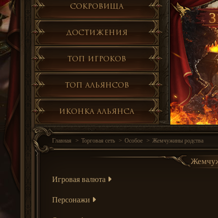
Сокровища
3
Достижения
Топ игроков
Топ альянсов
Иконка альянса
Главная
Торговая сеть
Особое
Жемчужины родства
Жемчужи
Игровая валюта
Персонажи