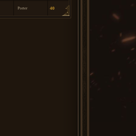
Porter
40