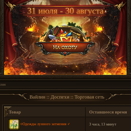
31 июля - 30 августа
йлин
Вайлин :: Доспехи :: Торговая сеть
Товар
Оставшееся время
○Одежды лунного затмения ♂
3 часа, 13 минут