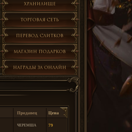
Хранилище
Торговая сеть
Перевод слитков
Магазин подарков
Награды за онлайн
Продавец
Цена
ЧЕРЕМША
79