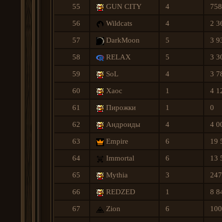
55
GUN CITY
4
758
56
Wildcats
4
2 3
57
DarkMoon
5
3 9
58
RELAX
5
3 3
59
SoL
4
3 7
60
Хаос
1
4 1
61
Пирожки
1
0
62
Андроиды
4
4 0
63
Empirе
6
19 
64
Immortal
6
13 
65
Mythia
3
247
66
REDZED
1
8 8
67
Zion
6
100