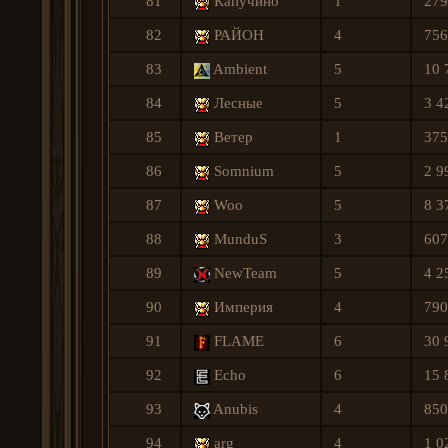
81
Капучино
1
279
82
РАЙОН
4
756
83
Ambient
5
10 
84
Лесные
5
3 4
85
Ветер
1
375
86
Somnium
5
2 9
87
Woo
5
8 3
88
MunduS
3
607
89
NewTeam
5
4 2
90
Империя
4
790
91
FLAME
6
30 
92
Echo
6
15 
93
Anubis
4
850
94
arg
4
1 0