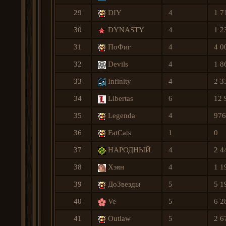
29
DIY
4
1 7
30
DYNASTY
4
1 2
31
ПоФиг
4
4 0
32
Devils
4
1 8
33
Infinitу
4
2 3
34
Libertas
6
12 
35
Legenda
4
976
36
FatCats
1
0
37
НАРОДНЫЙ
4
2 4
38
Хэян
4
1 1
39
ДоЗвезды
5
5 1
40
Ve
5
6 2
41
Outlaw
5
2 6