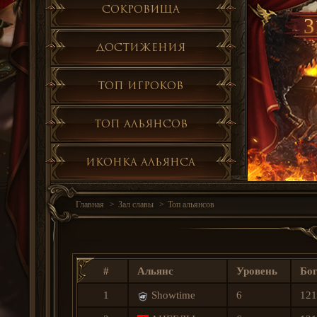
Сокровища
3
Достижения
Топ игроков
Топ альянсов
Иконка альянса
Главная
Зал славы
Топ альянсов
#
Альянс
Уровень
Бог
1
Showtime
6
121