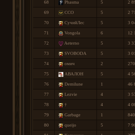
68
Phasma
5
2 8
69
ССО
5
2 7
70
СучийЛес
5
3 0
71
Vongola
6
12 
72
Aeterno
5
3 3
73
SVOBODA
5
3 0
74
омич
2
270
75
АВАЛОН
5
4 5
76
Demilune
1
46 
77
Lezvie
4
3 5
78
†
4
4 0
79
Garbage
1
840
80
queijo
5
7 9