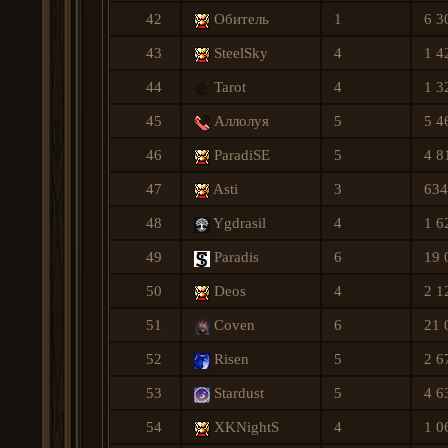
42
Обитель
1
6 3
43
SteelSky
4
1 4
44
Tarot
4
1 3
45
Аллолуя
5
5 4
46
ParadiSE
5
4 8
47
Asti
3
634
48
Ygdrasil
4
1 6
49
Paradis
6
19 
50
Deos
4
2 1
51
Сoven
6
21 
52
Risen
5
2 6
53
Stardust
5
4 6
54
XKNightS
4
1 0