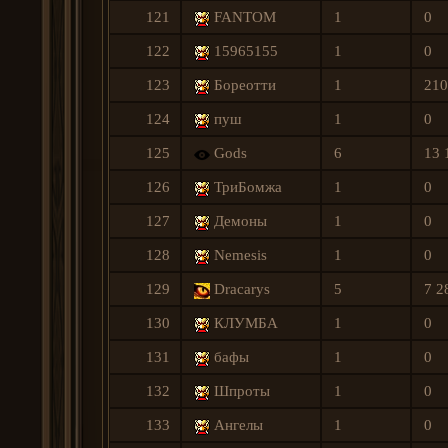
121
FANTOM
1
0
122
15965155
1
0
123
Бореотти
1
210
124
пуш
1
0
125
Gods
6
13 
126
ТриБомжа
1
0
127
Демoны
1
0
128
Nеmеsis
1
0
129
Dracarys
5
7 2
130
КЛУМБА
1
0
131
бафы
1
0
132
Шпроты
1
0
133
Ангелы
1
0