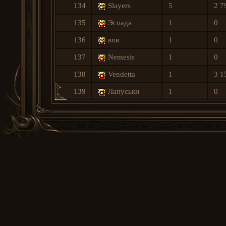
134
Slayers
5
2 7
135
Эспада
1
0
136
впв
1
0
137
Nеmesis
1
0
138
Vendetta
1
3 1
139
Лапуськи
1
0