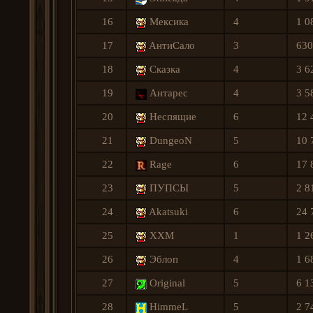
16
Мексика
4
1 0
17
AнтиСало
3
630
18
Сказка
4
3 6
19
Антарес
4
3 5
20
Hеспящие
6
12 
21
DungeoN
5
10 
22
Ragе
6
17 
23
ПУПСЫ
5
2 8
24
Akatsuki
6
24 
25
XXM
1
1 2
26
Эблоп
4
1 6
27
Original
5
6 1
28
HimmeL
5
2 7