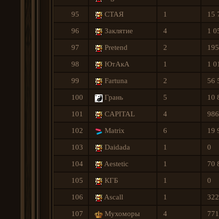
95
СТАЯ
1
15 
96
Заклятие
4
1 0
97
Pretend
2
195
98
ЮтАкА
1
1 0
99
Fartuna
2
56 
100
Грань
5
10 
101
CAPITAL
4
986
102
Matrix
6
19 
103
Daidada
1
0
104
Aestetic
1
70 
105
КГБ
1
0
106
Ascall
1
322
107
Мухоморы
4
771