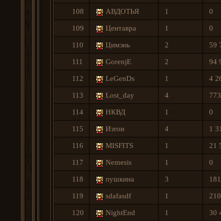
108
АВДОТЬЯ
1
0
109
Центавра
1
0
110
Цимэнь
2
59 
111
GorenjE
2
94 
112
LeGenDs
1
4 2
113
Lost_day
4
773
114
НКВД
1
0
115
Изrои
4
1 3
116
MISFITS
1
21 
117
Nemеsis
1
0
118
пушкина
3
181
119
sdafasdf
1
210
120
NightEnd
1
30 