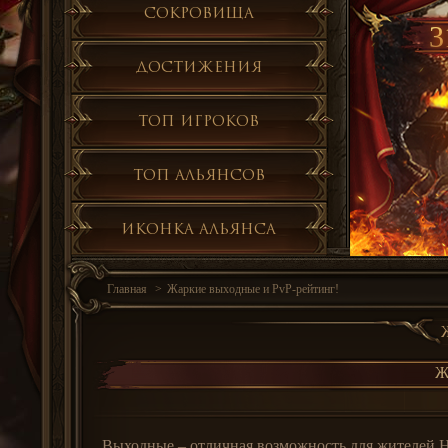
Сокровища
3
Достижения
Топ игроков
Топ альянсов
Иконка альянса
Главная
Жаркие выходные и PvP-рейтинг!
Ж
Выходные – отличная возможность для жителей Н