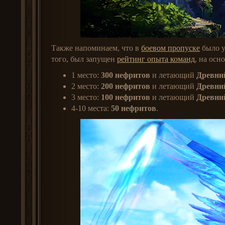
Также напоминаем, что в
боевом пропуске
было у
того, был запущен
рейтинг опыта команд
, на осн
1 место:
300 нефритов
и летающий
Древний
2 место:
200 нефритов
и летающий
Древний
3 место:
100 нефритов
и летающий
Древний
4-10 места:
50 нефритов
.