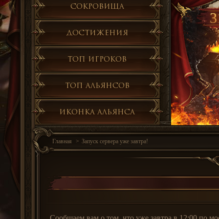
Сокровища
3
Достижения
Топ игроков
Топ альянсов
Иконка альянса
Главная
Запуск сервера уже завтра!
Сообщаем вам о том, что уже завтра в 12:00 по 