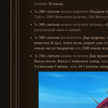
течение
16 часов
.
За
200 слитков
можно выручить
Подарок п
Тайсо, 1000 Жемчужин родства, 500 Жемчуж
За
300 слитков
можно получить питомца
«
раскаленной лавы и камней.
За
500 слитков
вы получите
Дар мудреца
,
к
ошелек (6 ур.)
,
Анем воли
,
рецепт для с
очков заслуг/подвигов
или
2500 очков му
За
700 слитков
можно получить
Дар прави
Витал весов
,
В
итал с навыком танца
, пр
Талисмана Синмы
, либо
10 Свитков зача