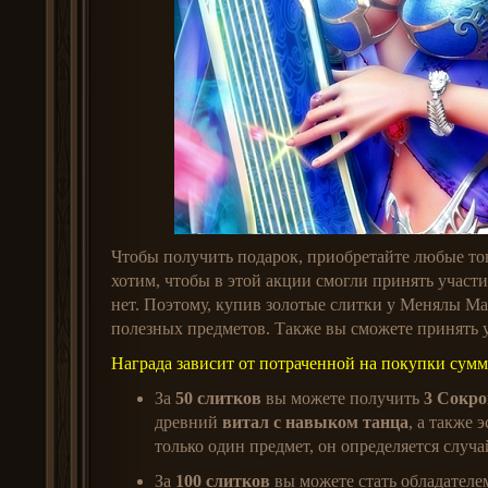
Чтобы получить подарок, приобретайте любые т
хотим, чтобы в этой акции смогли принять участ
нет. Поэтому, купив золотые слитки у Менялы Ма
полезных предметов. Также вы сможете принять 
Награда зависит от потраченной на покупки сумм
За
50 слитков
вы можете получить
3 Сокр
древний
витал с навыком танца
, а также 
только один предмет, он определяется случ
За
100 слитков
вы можете стать обладател