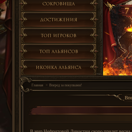
Сокровища
7 
Достижения
Топ игроков
Топ альянсов
Иконка альянса
Главная
Вперед за покупками!
Впе
В мир Нефритовой Династии скоро придет весна,