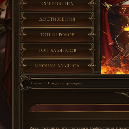
Сокровища
7 
Достижения
Топ игроков
Топ альянсов
Иконка альянса
Главная
Сундук с сокровищами
Рады сообщить, что сегодня в Нефритовой Династ