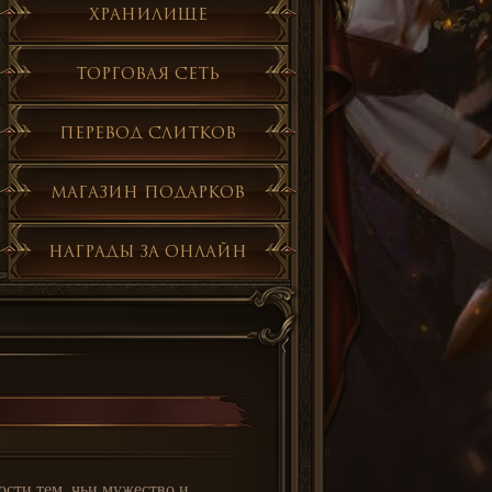
Хранилище
Торговая сеть
Перевод слитков
Магазин подарков
Награды за онлайн
ости тем, чьи мужество и