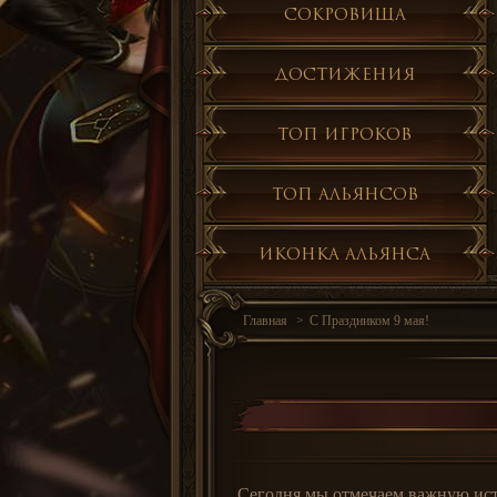
Сокровища
Достижения
Топ игроков
Топ альянсов
Иконка альянса
Главная
С Праздником 9 мая!
Сегодня мы отмечаем важную исто