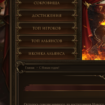
Сокровища
7 
Достижения
Топ игроков
Топ альянсов
Иконка альянса
Главная
С Новым годом!
Осталось совсем немного до наступления Нового 