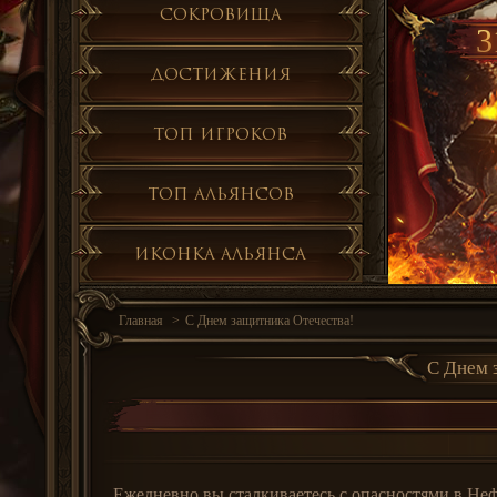
Сокровища
3
Достижения
Топ игроков
Топ альянсов
Иконка альянса
Главная
С Днем защитника Отечества!
С Днем з
Ежедневно вы сталкиваетесь c опасностями в Неф