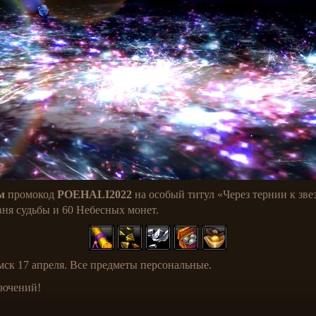
м
промокод
POEHALI2022
на особый титул «Через тернии к зве
вня судьбы и 60 Небесных монет.
мск 17 апреля. Все предметы персональные.
лючений!