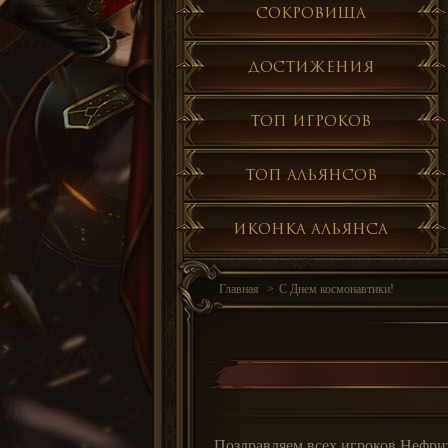
Сокровища
Достижения
Топ игроков
Топ альянсов
Иконка альянса
Главная
С Днем космонавтики!
Поздравляем всех игроков Нефри