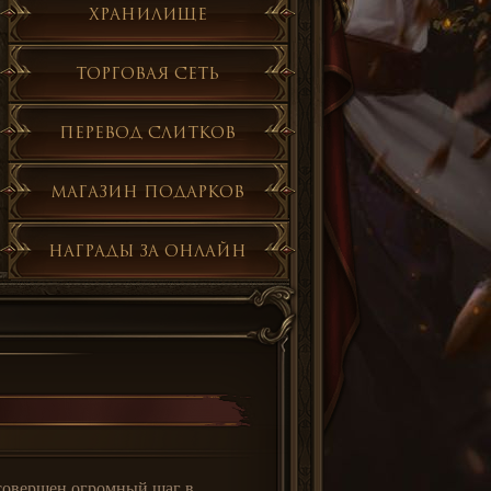
Хранилище
Торговая сеть
Перевод слитков
Магазин подарков
Награды за онлайн
 совершен огромный шаг в