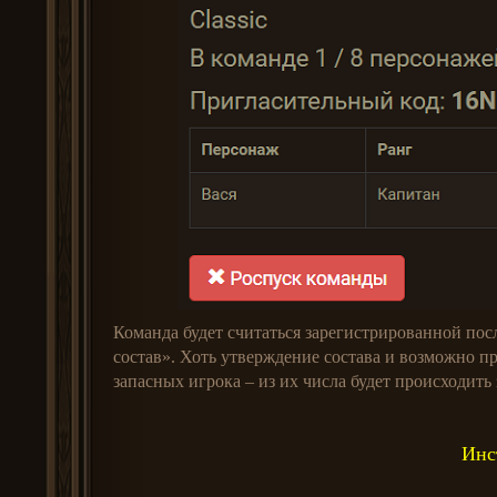
Команда будет считаться зарегистрированной посл
состав». Хоть утверждение состава и возможно п
запасных игрока – из их числа будет происходить 
Инс