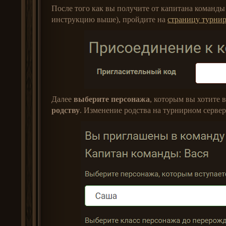
После того как вы получите от капитана команд
инструкцию выше), пройдите на
страницу турни
Далее
выберите персонажа
, которым вы хотите 
родству
. Изменение родства на турнирном сервер