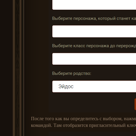
По
сле того как вы определитесь с выбором, наж
командой. Там отобразится пригласительный ключ