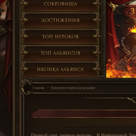
Сокровища
3
Достижения
Топ игроков
Топ альянсов
Иконка альянса
Главная
Предновогодняя распродажа
Первый снег, первые морозы... В Нефритовой Дин