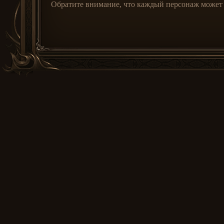
Обратите внимание, что каждый персонаж может 