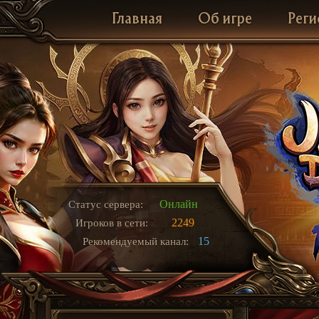
Главная
Об игре
Реги
Онлайн
Статус сервера:
2249
Игроков в сети:
15
Рекомендуемый канал: