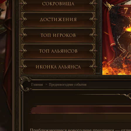
Сокровища
7 
Достижения
Топ игроков
Топ альянсов
Иконка альянса
Главная
Предновогодние события
Приближающиеся новогодние праздники — отлично