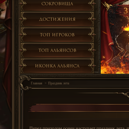
Сокровища
3
Достижения
Топ игроков
Топ альянсов
Иконка альянса
Главная
Праздник лета
Перед приходом осени наступает праздник лета, п