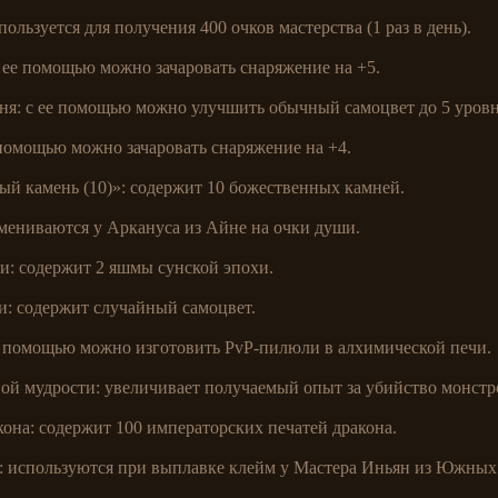
ользуется для получения 400 очков мастерства (1 раз в день).
с ее помощью можно зачаровать снаряжение на +5.
ня: с ее помощью можно улучшить обычный самоцвет до 5 уровн
помощью можно зачаровать снаряжение на +4.
й камень (10)»: содержит 10 божественных камней.
ениваются у Аркануса из Айне на очки души.
и: содержит 2 яшмы сунской эпохи.
и: содержит случайный самоцвет.
 помощью можно изготовить PvP-пилюли в алхимической печи.
й мудрости: увеличивает получаемый опыт за убийство монстров
она: содержит 100 императорских печатей дракона.
 используются при выплавке клейм у Мастера Иньян из Южных