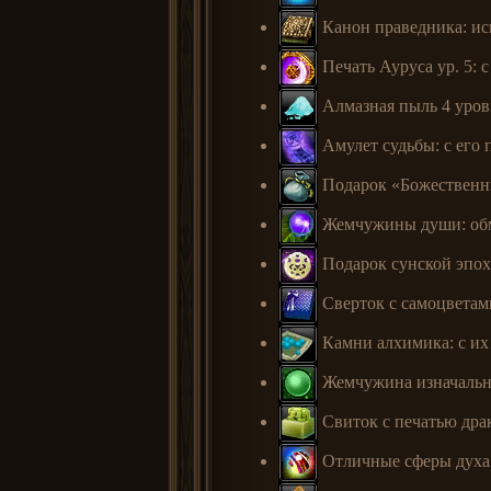
Канон праведника: исп
Печать Ауруса ур. 5: 
Алмазная пыль 4 уров
Амулет судьбы: с его 
Подарок «Божественны
Жемчужины души: обм
Подарок сунской эпох
Сверток с самоцветам
Камни алхимика: с их
Жемчужина изначально
Свиток с печатью драк
Отличные сферы духа: