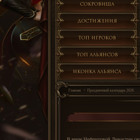
Сокровища
Достижения
Топ игроков
Топ альянсов
Иконка альянса
Главная
Праздничный календарь 2026
В мире Нефритовой Династии скор