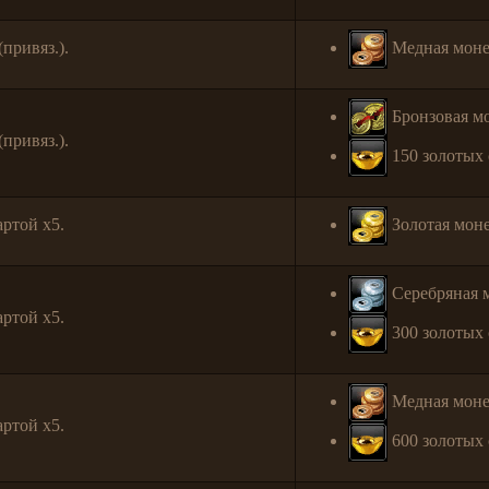
привяз.).
Медная моне
Бронзовая мо
привяз.).
150 золотых 
артой x5.
Золотая моне
Серебряная м
артой x5.
300 золотых 
Медная моне
артой x5.
600 золотых 