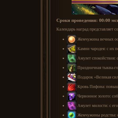
Сроки проведения: 00:00 мс
Календарь наград представляет с
Жемчужина вечных осн
Камни чародея: с их 
Амулет спокойствия: 
Праздничная тыква-го
Подарок «Великая сила
Кровь Пифона: повыша
Червонное золото: соб
Амулет милости: с ег
Жемчужины родства: о