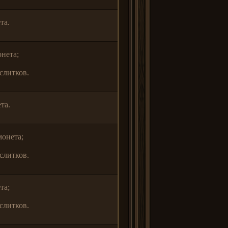
та.
нета;
слитков.
та.
онета;
слитков.
та;
слитков.