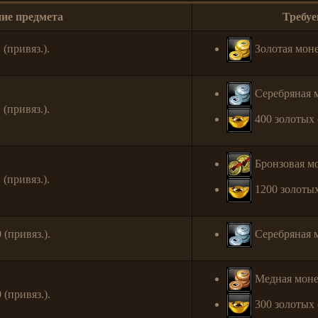
ие предмета
Требу
(привяз.).
Золотая моне
Серебряная м
(привяз.).
400 золотых 
Бронзовая мо
(привяз.).
1200 золотых
 (привяз.).
Серебряная м
Медная моне
 (привяз.).
300 золотых 