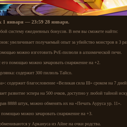
к 1 января — 23:59 28 января.
обой систему ежедневных бонусов. В нем вы сможете найти:
ов: увеличивает получаемый опыт за убийство монстров в 3 раз
помощью можно изготовить PvE-пилюли в алхимической печи.
с его помощью можно зачаровать снаряжение на +2.
рлянка: содержит 300 пилюль Тайсо.
»: содержит благословение «Великая сила III» сроком на 7 дней
ет развитие эспера на 500 очков, доступно у любой тайной иск
рав 8888 штук, можно обменять их на «Печать Ауруса ур. 11».
о помощью можно зачаровать снаряжение на +3.
бмениваются у Аркануса из Айне на очки родства.