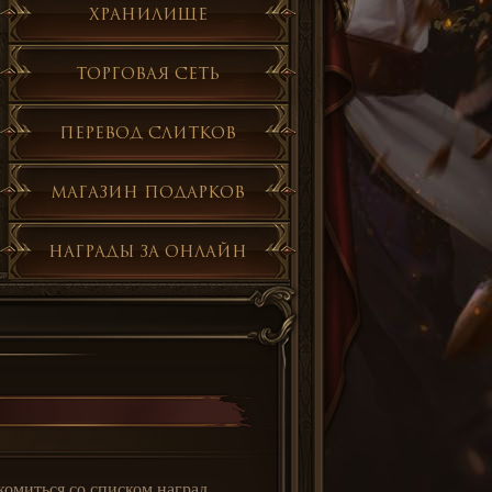
Хранилище
Торговая сеть
Перевод слитков
Магазин подарков
Награды за онлайн
омиться со списком наград.