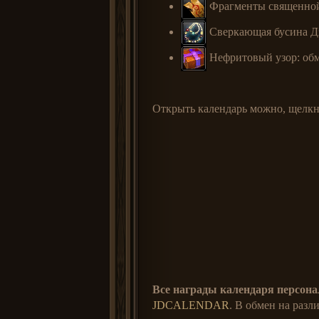
Фрагменты священной 
Сверкающая бусина Дз
Нефритовый узор: обм
Открыть календарь можно, щелкну
Все награды календаря персон
JDCALENDAR
. В обмен на раз