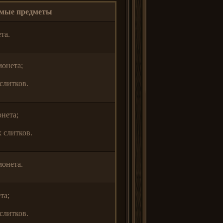
емые предметы
та.
онета;
слитков.
нета;
 слитков.
онета.
та;
слитков.