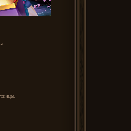
а.
.
усницы.