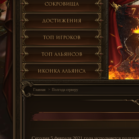
Сокровища
7 
Достижения
Топ игроков
Топ альянсов
Иконка альянса
Главная
Полгода серверу
Сегодня 5 февраля 2021 года исполняется полгода 