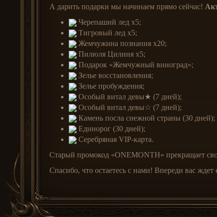
А дарить подарки мы начинаем прямо сейчас!
Ак
Черепаший лед x5;
Тигровый лед x5;
Жемчужина познания x20;
Пилюля Цилиня x5;
Подарок «Жемчужный виноград»;
Зелье восстановления;
Зелье пробуждения;
Особый витал девы★ (7 дней);
Особый витал девы☆ (7 дней);
Камень посла снежной страны (30 дней);
Единорог (30 дней);
Серебряная VIP-карта.
Старый промокод «ONEMONTH» прекращает свое д
Спасибо, что остаетесь с нами! Впереди вас ждет