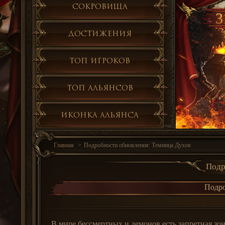
Сокровища
3
Достижения
Топ игроков
Топ альянсов
Иконка альянса
Главная
Подробности обновления: Темница Духов
Подр
Подро
В мире бессмертных и демонов есть запретная зон