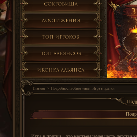
Сокровища
3
Достижения
Топ игроков
Топ альянсов
Иконка альянса
Главная
Подробности обновления: Игра в прятки
Подр
Подр
Игра в прятки – это неотъемлемая часть детства к