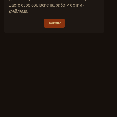
даете свое согласие на работу с этими
файлами.
Понятно
Jade Dynasty 3 Classic - это лучший классический проект обновленно
Над проектом Jade Dynasty 3 Classic работает опытная команда проф
Выбирая Jade Dynasty 3 Classic вы выбираете качество и стабильность.
Концепция Jade Dynasty 3 Classic предполагает минимум изменений от