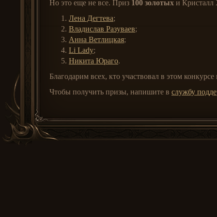
Но это еще не все. Приз
100 золотых
и Кристалл 
Лена Дегтева
;
Владислав Разуваев
;
Анна Ветлицкая
;
Li Lady
;
Никита Юраго
.
Благодарим всех, кто участвовал в этом конкурсе
Чтобы получить призы, напишите в
службу подд