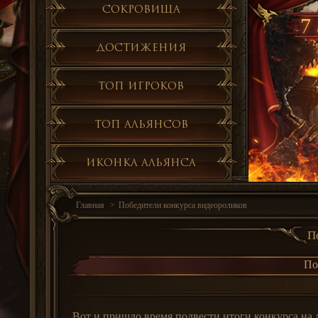
Сокровища
7 
Достижения
Топ игроков
Топ альянсов
Иконка альянса
Главная
Победители конкурса видеороликов
П
По
Вот и пришло время подвести итоги конкурса на 