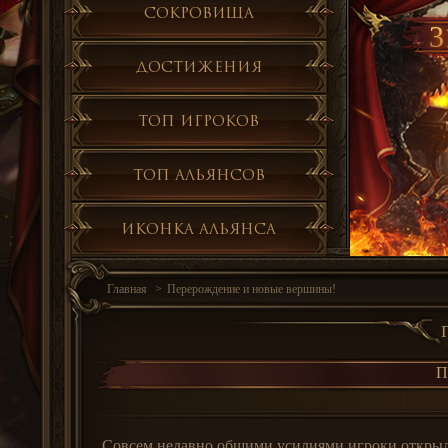
Сокровища
3
Достижения
Топ игроков
Топ альянсов
Иконка альянса
Главная
Перерождение и новые вершины!
П
Совсем недавно общими усилиями игроки открыли 