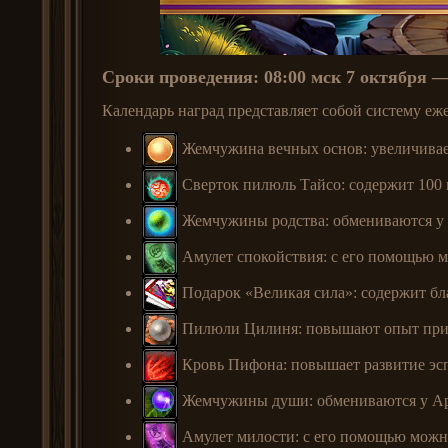
Сроки проведения: 08:00 мск 7 октября —
Календарь наград представляет собой систему еж
Жемчужина вечных основ: увеличивает
Сверток пилюль Тайсо: содержит 100 
Жемчужины родства: обмениваются у А
Амулет спокойствия: с его помощью м
Подарок «Великая сила»: содержит бла
Пилюли Цилиня: повышают опыт призв
Кровь Пифона: повышает развитие эсп
Жемчужины души: обмениваются у Арк
Амулет милости: с его помощью можно