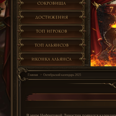
Сокровища
7 
Достижения
Топ игроков
Топ альянсов
Иконка альянса
Главная
Октябрьский календарь 2025
В мире Нефритовой Династии появился календарь 