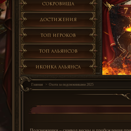
Сокровища
7 
Достижения
Топ игроков
Топ альянсов
Иконка альянса
Главная
Охота за подснежниками 2025
Подснежники – символ весны и пробуждения прир