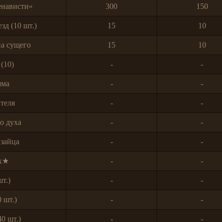
енависти»
300
150
зд (10 шт.)
15
10
на сущего
15
10
(10)
-
-
шма
-
-
теля
-
-
о духа
-
-
 зайца
-
-
ух★
-
-
т.)
-
-
 шт.)
-
-
0 шт.)
-
-