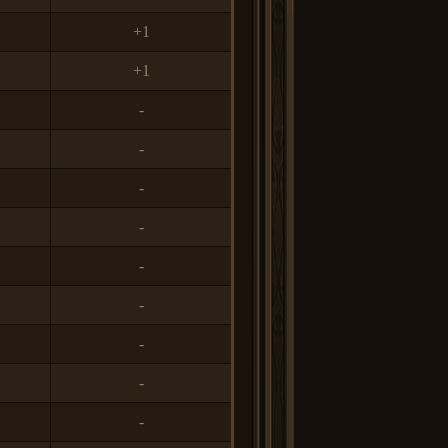
+1
+1
-
-
-
-
-
-
-
-
-