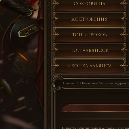
Сокровища
Достижения
Топ игроков
Топ альянсов
Иконка альянса
Главная
Обновление Магазина подарков 
В честь обновления «Грезы Хэян