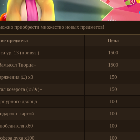
ожно приобрести множество новых предметов!
ие предмета
Цена
а ур. 13 (привяз.)
1500
Замысел Творца»
1500
аряжения (□) x3
150
ал козерога (☆/★)»
150
рпурного дворца
100
одарок с картой
100
победителя x60
100
сфера духа x100
100