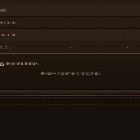
ого
-
-
енциал»
-
-
авителя
-
-
олет.)
-
-
ов
персональные
.
Желаем приятных покупок!