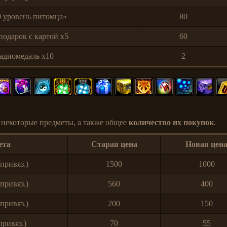
0 уровень питомца»
80
одарок с картой x5
60
радиомедаль x10
2
 некоторые предметы, а также общее
количество их покупок
.
ета
Старая цена
Новая цен
привяз.)
1500
1000
привяз.)
560
400
привяз.)
200
150
привяз.)
70
55