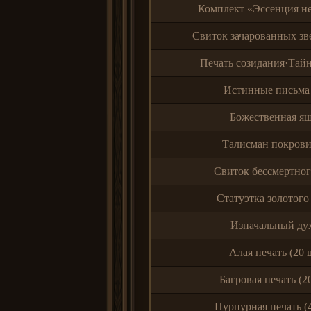
Комплект «Эссенция н
Свиток зачарованных зве
Печать созидания·Тай
Истинные письма 
Божественная я
Талисман покрови
Свиток бессмертног
Статуэтка золотого
Изначальный д
Алая печать (20 ш
Багровая печать (20
Пурпурная печать (4