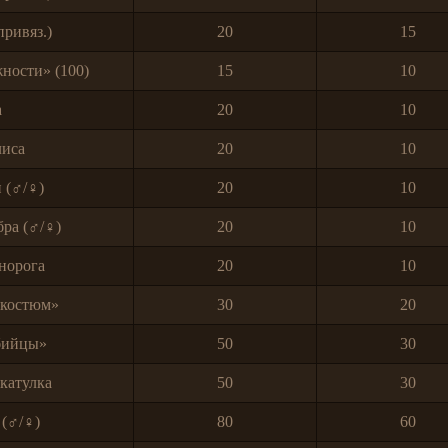
привяз.)
20
15
ности» (100)
15
10
а
20
10
лиса
20
10
 (♂/♀)
20
10
бра (♂/♀)
20
10
норога
20
10
 костюм»
30
20
бийцы»
50
30
катулка
50
30
 (♂/♀)
80
60