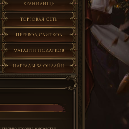
Хранилище
Торговая сеть
Перевод слитков
Магазин подарков
Награды за онлайн
щательно отобрал множество