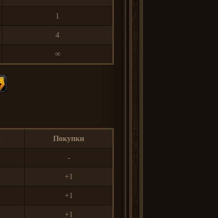
1
4
∞
а
Покупки
-
+1
+1
+1