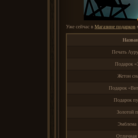
Уже сейчас в
Магазине подарков
м
Назван
Печать Аурус
Подарок «
Жетон сн
Подарок «Вит
Подарок пу
Золотой п
Эмблема 
Отличная 