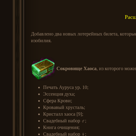
Расш
Добавлено два новых лотерейных билета, которые
изобилия.
Сокровище Хаоса
, из которого мож
Печать Ауруса ур. 10;
Эссенция духа;
Сфера Крови;
Кровавый хрусталь;
Кристалл хаоса [9];
Свадебный набор ♂;
Книга очищения;
Свадебный набор ♀;