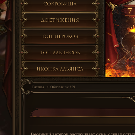
Сокровища
7 
Достижения
Топ игроков
Топ альянсов
Иконка альянса
Главная
Обновление #29
Весенний ветерок распахивает окна, сдувая остат