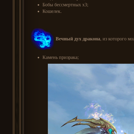
Бобы бессмертных x3;
Кошелек.
Вечный дух дракона
, из которого м
Камень призрака;