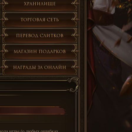
Хранилище
Торговая сеть
Перевод слитков
Магазин подарков
Награды за онлайн
евода игры (о любых ошибках