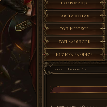
Сокровища
Достижения
Топ игроков
Топ альянсов
Иконка альянса
Главная
Обновление #17
Сегодня на сервер было установл