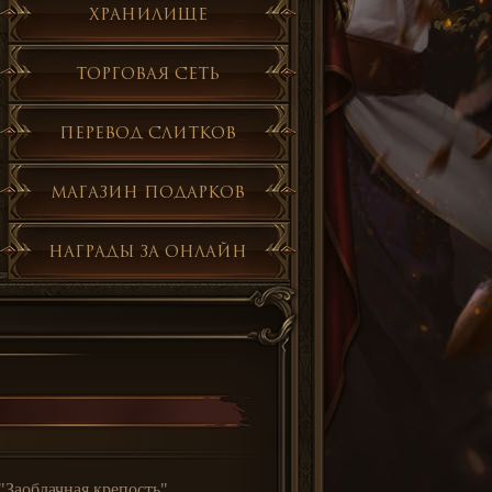
Хранилище
Торговая сеть
Перевод слитков
Магазин подарков
Награды за онлайн
"Заоблачная крепость",