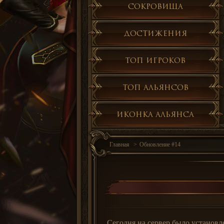
Сокровища
Достижения
Топ игроков
Топ альянсов
Иконка альянса
Главная
Обновление #14
Сегодня на сервер было установл