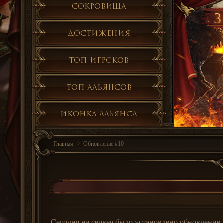
Сокровища
3
Достижения
Топ игроков
Топ альянсов
Иконка альянса
Главная
Обновление #10
Сегодня на сервер было установлено обновление