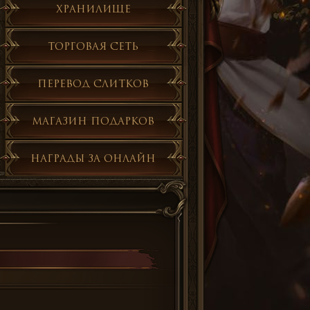
Хранилище
Торговая сеть
Перевод слитков
Магазин подарков
Награды за онлайн