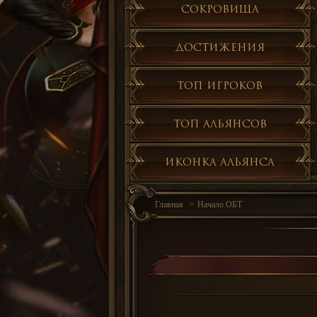
Сокровища
Достижения
Топ игроков
Топ альянсов
Иконка альянса
Главная
Начало ОБТ