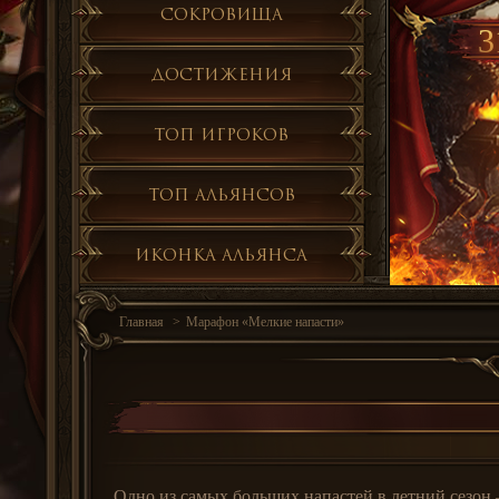
Сокровища
3
Достижения
Топ игроков
Топ альянсов
Иконка альянса
Главная
Марафон «Мелкие напасти»
Одно из самых больших напастей в летний сезон 