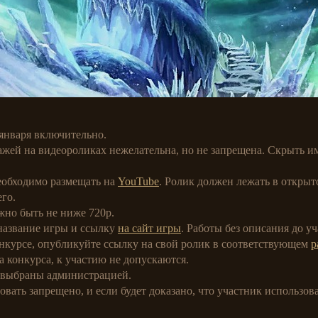
января включительно.
жей на видеороликах нежелательна, но не запрещена. Скрыть и
еобходимо размещать на
YouTube
. Ролик должен лежать в откры
го.
жно быть не ниже 720p.
название игры и ссылку
на сайт игры
. Работы без описания до у
онкурсе, опубликуйте ссылку на свой ролик в соответствующем
р
а конкурса, к участию не допускаются.
 выбраны администрацией.
вать запрещено, и если будет доказано, что участник использова