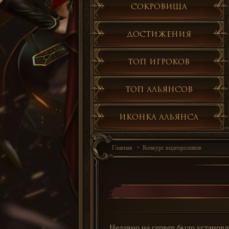
Сокровища
Достижения
Топ игроков
Топ альянсов
Иконка альянса
Главная
Конкурс видеороликов
Недавно на сервер было установл