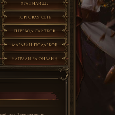
Хранилище
Торговая сеть
Перевод слитков
Магазин подарков
Награды за онлайн
ный путь, Темница духов,