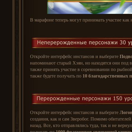
В марафоне теперь могут принимать участие как 
Откройте интерфейс инстансов и выберите
Подв
напоминают старый Хэян, но находятся они под в
также принять участие в соревновании по рыбной
также будете получать по
10 благодарственных 
Откройте интерфейс инстансов и выберите
Логов
создания, как и сам Зверобог. Помимо обитателе
назад. Все, кто отправлялись туда, так и не вер
получать по
1000 фрагментов священной книги
.