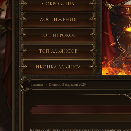
Сокровища
3
Достижения
Топ игроков
Топ альянсов
Иконка альянса
Главная
Июньский марафон 2026
Рады сообщить о старте июньского марафона, кото