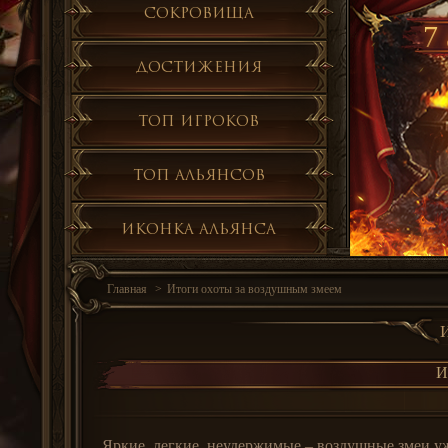
Сокровища
7 
Достижения
Топ игроков
Топ альянсов
Иконка альянса
Главная
Итоги охоты за воздушным змеем
И
Яркие, легкие, неудержимые – воздушные змеи у