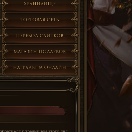
Хранилище
Торговая сеть
Перевод слитков
Магазин подарков
Награды за онлайн
братимся к традициям этого дня