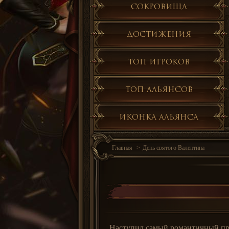
Сокровища
Достижения
Топ игроков
Топ альянсов
Иконка альянса
Главная
День святого Валентина
Наступил самый романтичный пра