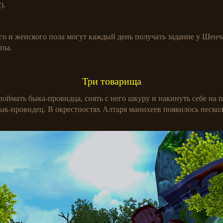
).
го и женского пола могут каждый день получать задание у Шенч
ппы.
Три товарища
 поймать быка-провидца, снять с него шкуру и накинуть себе на 
 бык-провидец. В окрестностях Алтаря манихеев появилось неско