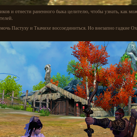
ков и отнести раненного быка целителю, чтобы узнать, как мо
телей.
омочь Пастуху и Ткачихе воссоединиться. Но внезапно гадкие О