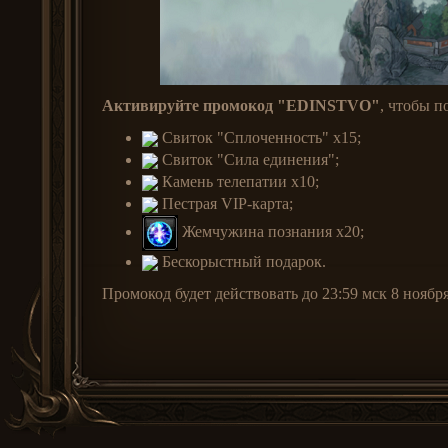
Активируйте промокод "EDINSTVO"
, чтобы 
Свиток "Сплоченность" x15;
Свиток "Сила единения";
Камень телепатии x10;
Пестрая VIP-карта;
Жемчужина познания x20;
Бескорыстный подарок.
Промокод будет действовать до 23:59 мск 8 ноябр