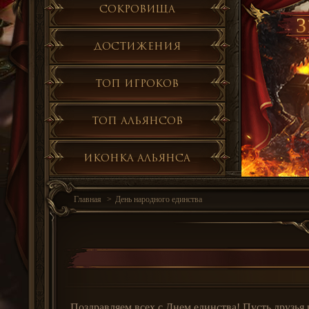
Сокровища
3
Достижения
Топ игроков
Топ альянсов
Иконка альянса
Главная
День народного единства
Поздравляем всех с Днем единства! Пусть друзья 