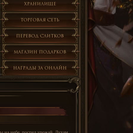
Хранилище
Торговая сеть
Перевод слитков
Магазин подарков
Награды за онлайн
ны на небе, поспел урожай. Духам