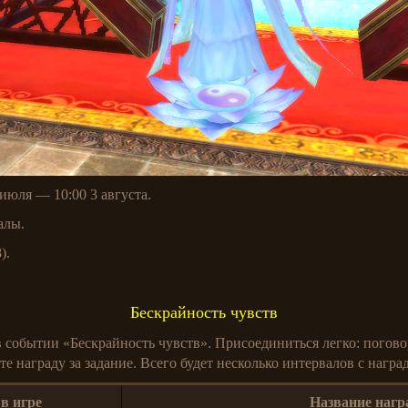
июля — 10:00 3 августа.
алы.
).
Бескрайность чувств
 событии «Бескрайность чувств». Присоединиться легко: поговор
 награду за задание. Всего будет несколько интервалов с награ
в игре
Название наг