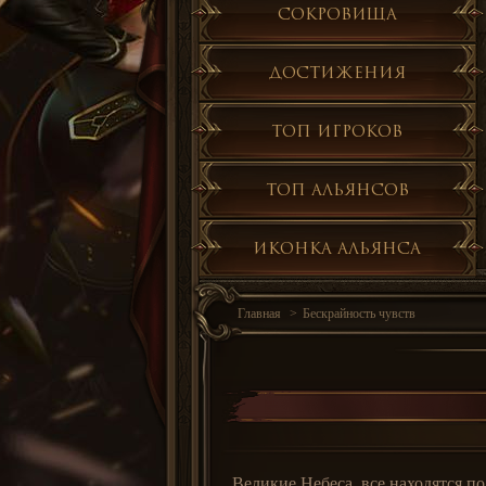
Сокровища
Достижения
Топ игроков
Топ альянсов
Иконка альянса
Главная
Бескрайность чувств
Великие Небеса, все находятся по