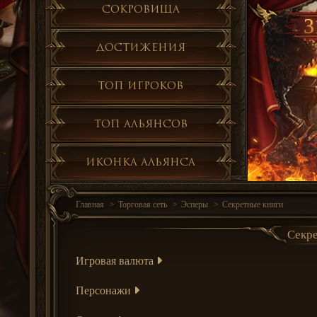
Сокровища
3
Достижения
Топ игроков
Топ альянсов
Иконка альянса
Главная
Торговая сеть
Эсперы
Секретные книги
Секре
Игровая валюта
Персонажи