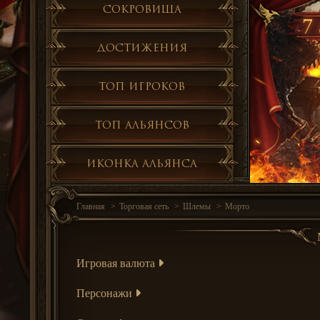
Сокровища
7 
Достижения
Топ игроков
Топ альянсов
Иконка альянса
Главная
Торговая сеть
Шлемы
Морто
Игровая валюта
Персонажи