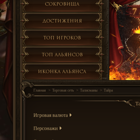
Сокровища
7 
Достижения
Топ игроков
Топ альянсов
Иконка альянса
Главная
Торговая сеть
Талисманы
Тайра
Т
Игровая валюта
Персонажи